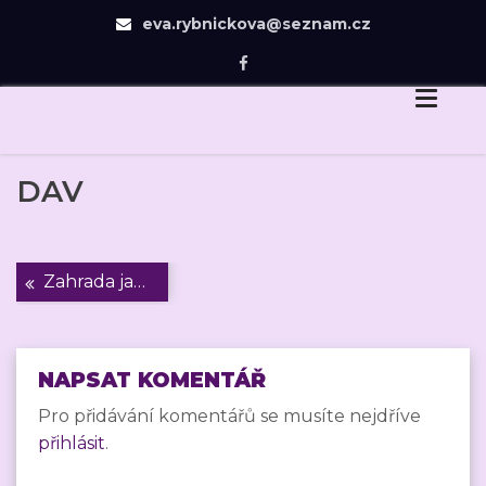
eva.rybnickova@seznam.cz
Eva Rybníčková
Skip
Dovedu Vás v návrhu zahrady jen tam, odkud už
to
budete chtít dojít sami.
content
DAV
Navigace
Zahrada jako oáza
pro
příspěvek
NAPSAT KOMENTÁŘ
Pro přidávání komentářů se musíte nejdříve
přihlásit
.