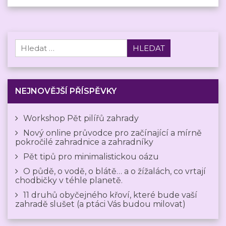
Vyhledávání
NEJNOVĚJŠÍ PŘÍSPĚVKY
Workshop Pět pilířů zahrady
Nový online průvodce pro začínající a mírně
pokročilé zahradnice a zahradníky
Pět tipů pro minimalistickou oázu
O půdě, o vodě, o blátě… a o žížalách, co vrtají
chodbičky v téhle planetě.
11 druhů obyčejného křoví, které bude vaší
zahradě slušet (a ptáci Vás budou milovat)