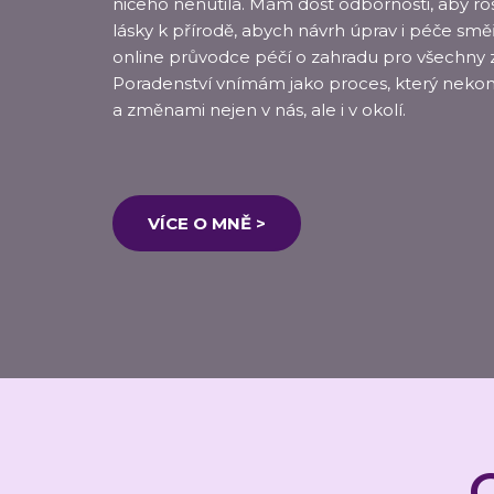
ničeho nenutila. Mám dost odbornosti, aby rost
lásky k přírodě, abych návrh úprav i péče směř
online průvodce péčí o zahradu pro všechny z
Poradenství vnímám jako proces, který nekončí 
a změnami nejen v nás, ale i v okolí.
VÍCE O MNĚ >