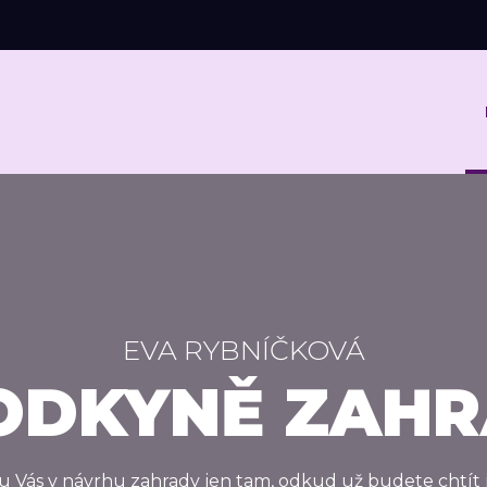
EVA RYBNÍČKOVÁ
ODKYNĚ ZAHR
 Vás v návrhu zahrady jen tam, odkud už budete chtít jí