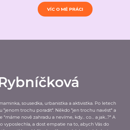
VÍC O MÉ PRÁCI
a Rybníčková
 maminka, sousedka, urbanistka a aktivistka. Po letech
u "jenom trochu poradit". Někdo "jen trochu navést" a
e "máme nově zahradu a nevíme, kdy... co... a jak...?" A
no vyposlechla, a dost empatie na to, abych Vás do