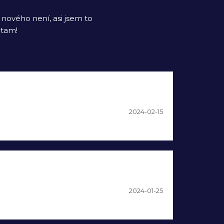
 nového není, asi jsem to
 tam!
2024-02-15
2024-01-25