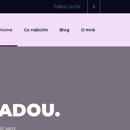
Follow Us On
Home
Co nabízím
Blog
O mně
ADOU.
t sami.