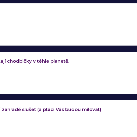
rtají chodbičky v téhle planetě.
 zahradě slušet (a ptáci Vás budou milovat)