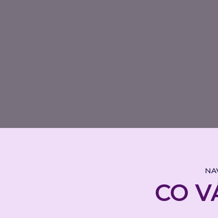
NA
CO V