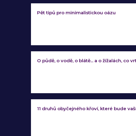
Pět tipů pro minimalistickou oázu
O půdě, o vodě, o blátě... a o žížalách, co v
11 druhů obyčejného křoví, které bude vaší