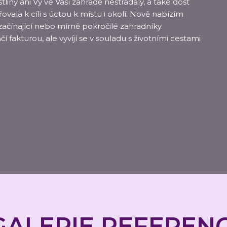
liny ani Vy ve Vaší zahradě nestrádaly, a také dost
ovala k cíli s úctou k místu i okolí. Nově nabízím
ačínající nebo mírně pokročilé zahradníky.
fakturou, ale vyvíjí se v souladu s životními cestami
GALERIE REFERENC