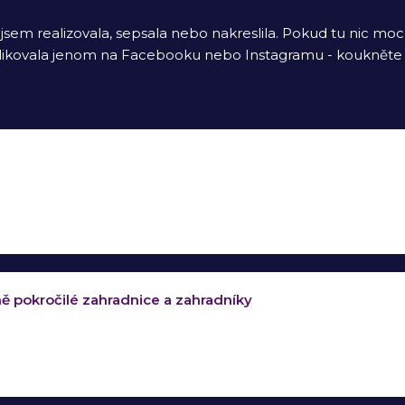
jsem realizovala, sepsala nebo nakreslila. Pokud tu nic moc
ikovala jenom na Facebooku nebo Instagramu - koukněte
ně pokročilé zahradnice a zahradníky