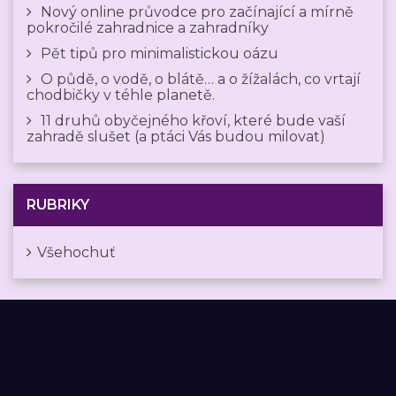
Nový online průvodce pro začínající a mírně
pokročilé zahradnice a zahradníky
Pět tipů pro minimalistickou oázu
O půdě, o vodě, o blátě… a o žížalách, co vrtají
chodbičky v téhle planetě.
11 druhů obyčejného křoví, které bude vaší
zahradě slušet (a ptáci Vás budou milovat)
RUBRIKY
Všehochuť