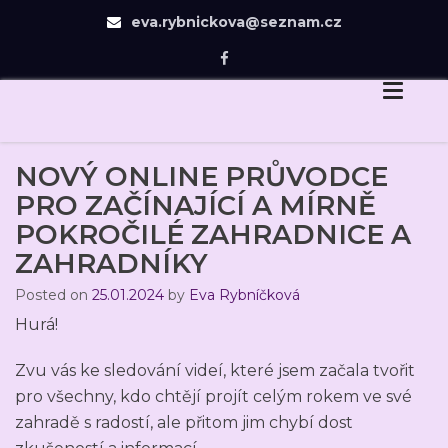
eva.rybnickova@seznam.cz
Eva Rybníčková
Skip
Dovedu Vás v návrhu zahrady jen tam, odkud už
to
budete chtít dojít sami.
content
NOVÝ ONLINE PRŮVODCE
PRO ZAČÍNAJÍCÍ A MÍRNĚ
POKROČILÉ ZAHRADNICE A
ZAHRADNÍKY
Posted on
25.01.2024
by
Eva Rybníčková
Hurá!
Zvu vás ke sledování videí, které jsem začala tvořit
pro všechny, kdo chtějí projít celým rokem ve své
zahradě s radostí, ale přitom jim chybí dost