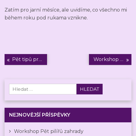
Zatím pro jarní měsíce, ale uvidíme, co všechno mi
během roku pod rukama vznikne.
Navigace
Pět tipů pro minimalistickou oázu
Workshop Pět pilířů zahrady
pro
příspěvek
Vyhledávání
NEJNOVĚJŠÍ PŘÍSPĚVKY
Workshop Pět pilířů zahrady