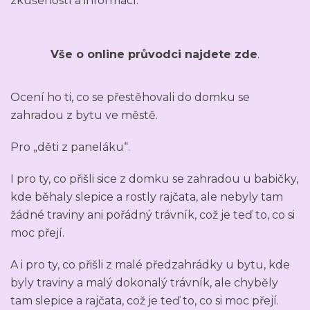
zkušeností a informací.
Vše o online průvodci najdete zde
.
Ocení ho ti, co se přestěhovali do domku se
zahradou z bytu ve městě.
Pro „děti z paneláku“.
I pro ty, co přišli sice z domku se zahradou u babičky,
kde běhaly slepice a rostly rajčata, ale nebyly tam
žádné traviny ani pořádný trávník, což je teď to, co si
moc přejí.
A i pro ty, co přišli z malé předzahrádky u bytu, kde
byly traviny a malý dokonalý trávník, ale chyběly
tam slepice a rajčata, což je teď to, co si moc přejí.