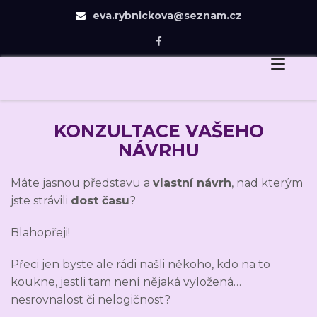
eva.rybnickova@seznam.cz
Eva Rybníčková
Skip
Dovedu Vás v návrhu zahrady jen tam, odkud už
to
budete chtít dojít sami.
content
KONZULTACE VAŠEHO
NÁVRHU
Máte jasnou představu a
vlastní návrh
, nad kterým
jste strávili
dost času
?
Blahopřeji!
Přeci jen byste ale rádi našli někoho, kdo na to
koukne, jestli tam není nějaká vyložená…
nesrovnalost či nelogičnost?