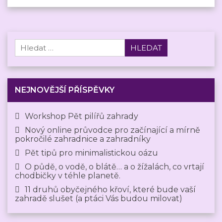
Vyhledávání
NEJNOVĚJŠÍ PŘÍSPĚVKY
Workshop Pět pilířů zahrady
Nový online průvodce pro začínající a mírně
pokročilé zahradnice a zahradníky
Pět tipů pro minimalistickou oázu
O půdě, o vodě, o blátě… a o žížalách, co vrtají
chodbičky v téhle planetě.
11 druhů obyčejného křoví, které bude vaší
zahradě slušet (a ptáci Vás budou milovat)