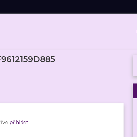
9612159D885
říve
přihlásit
.