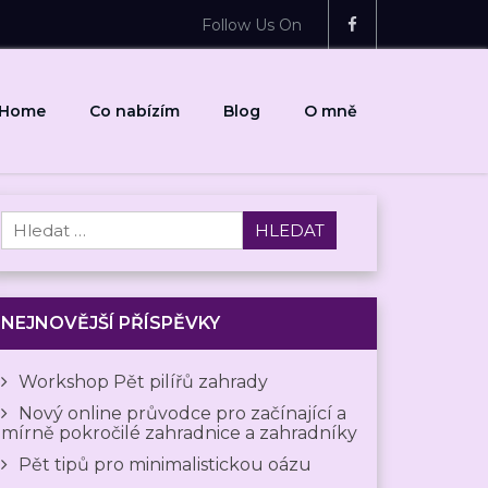
Follow Us On
Home
Co nabízím
Blog
O mně
Vyhledávání
NEJNOVĚJŠÍ PŘÍSPĚVKY
Workshop Pět pilířů zahrady
Nový online průvodce pro začínající a
mírně pokročilé zahradnice a zahradníky
Pět tipů pro minimalistickou oázu