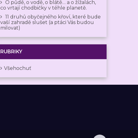
O půdě, o vodě, o blátě… a o žížalách,
co vrtají chodbičky v téhle planetě.
11 druhů obyčejného křoví, které bude
vaší zahradě slušet (a ptáci Vás budou
milovat)
RUBRIKY
Všehochuť