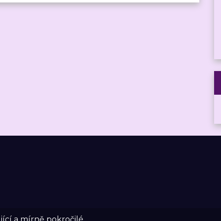
ící a mírně pokročilé