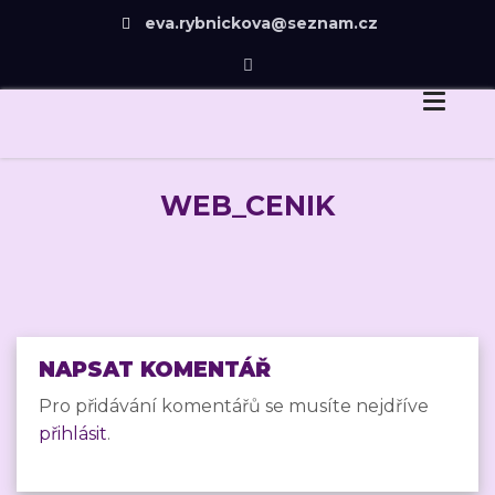
eva.rybnickova@seznam.cz
Eva Rybníčková
Skip
Dovedu Vás v návrhu zahrady jen tam, odkud už
to
budete chtít dojít sami.
content
WEB_CENIK
NAPSAT KOMENTÁŘ
Pro přidávání komentářů se musíte nejdříve
přihlásit
.