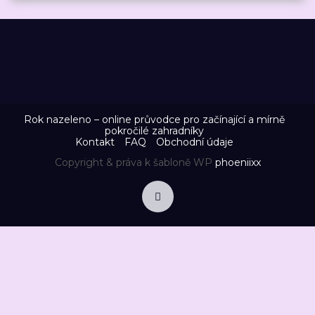
Rok nazeleno – online průvodce pro začínající a mírně
pokročilé zahradníky
Kontakt
FAQ
Obchodní údaje
Copyright & práva k šabloně WP
phoeniixx