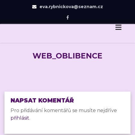
eva.rybnickova@seznam.cz
Eva Rybníčková
Skip
Dovedu Vás v návrhu zahrady jen tam, odkud už
to
budete chtít dojít sami.
content
WEB_OBLIBENCE
NAPSAT KOMENTÁŘ
Pro přidávání komentářů se musíte nejdříve
přihlásit
.