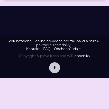
Rok nazeleno – online průvodce pro začínající a mírně
pokročilé zahradníky
Kontakt
FAQ
Obchodní údaje
Copyright & práva k šabloně WP
phoeniixx