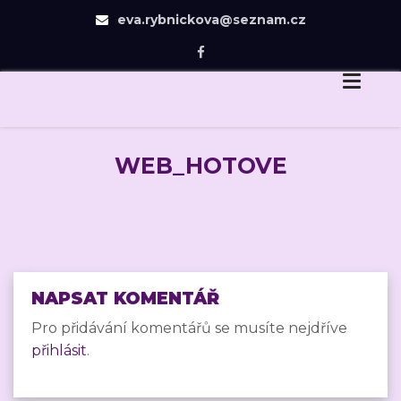
eva.rybnickova@seznam.cz
Eva Rybníčková
Skip
Dovedu Vás v návrhu zahrady jen tam, odkud už
to
budete chtít dojít sami.
content
WEB_HOTOVE
NAPSAT KOMENTÁŘ
Pro přidávání komentářů se musíte nejdříve
přihlásit
.