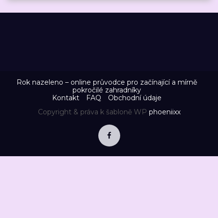
Rok nazeleno – online průvodce pro začínající a mírně
pokročilé zahradníky
Kontakt
FAQ
Obchodní údaje
Copyright & práva k šabloně WP
phoeniixx