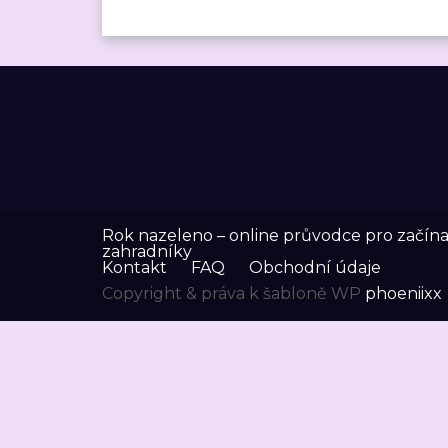
Rok nazeleno – online průvodce pro začínaj
zahradníky
Kontakt
FAQ
Obchodní údaje
Copyright & práva k šabloně WP
phoeniixx