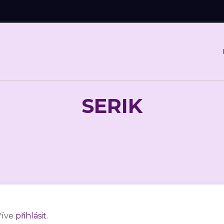
SERIK
říve
přihlásit
.