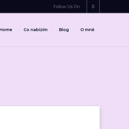
Follow Us On
Home
Co nabízím
Blog
O mně