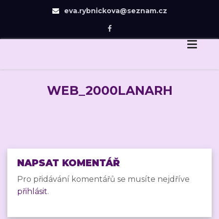
eva.rybnickova@seznam.cz
Eva Rybníčková
Skip
Dovedu Vás v návrhu zahrady jen tam, odkud už
to
budete chtít dojít sami.
content
WEB_2000LANARH
NAPSAT KOMENTÁŘ
Pro přidávání komentářů se musíte nejdříve
přihlásit
.