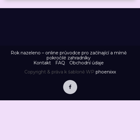
Rok nazeleno – online průvodce pro začínající a mírně
pokročilé zahradníky
Kontakt
FAQ
Obchodní údaje
Copyright & práva k šabloně WP
phoeniixx