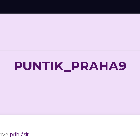
PUNTIK_PRAHA9
říve
přihlásit
.