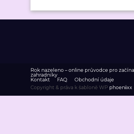
Rok nazeleno – online průvodce pro začínaj
zahradníky
Kontakt
FAQ
Obchodní údaje
Copyright & práva k šabloně WP
phoeniixx