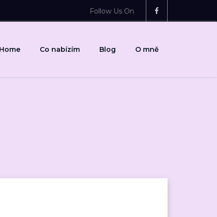
Follow Us On
Home
Co nabízím
Blog
O mně