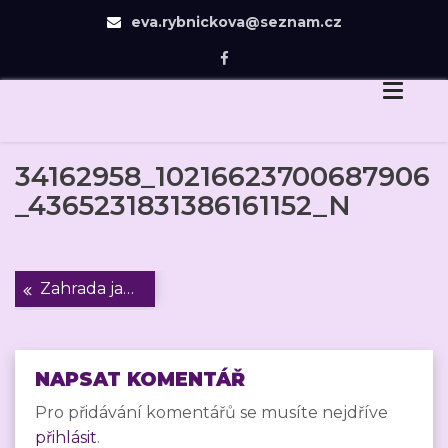
eva.rybnickova@seznam.cz
Eva Rybníčková
Skip
Dovedu Vás v návrhu zahrady jen tam, odkud už
to
budete chtít dojít sami.
content
34162958_10216623700687906
_4365231831386161152_N
Navigace
Zahrada jako oáza
pro
příspěvek
NAPSAT KOMENTÁŘ
Pro přidávání komentářů se musíte nejdříve
přihlásit
.