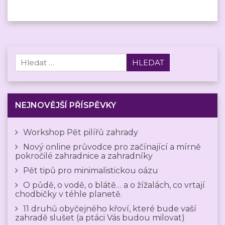
Vyhledávání
NEJNOVĚJŠÍ PŘÍSPĚVKY
Workshop Pět pilířů zahrady
Nový online průvodce pro začínající a mírně
pokročilé zahradnice a zahradníky
Pět tipů pro minimalistickou oázu
O půdě, o vodě, o blátě… a o žížalách, co vrtají
chodbičky v téhle planetě.
11 druhů obyčejného křoví, které bude vaší
zahradě slušet (a ptáci Vás budou milovat)