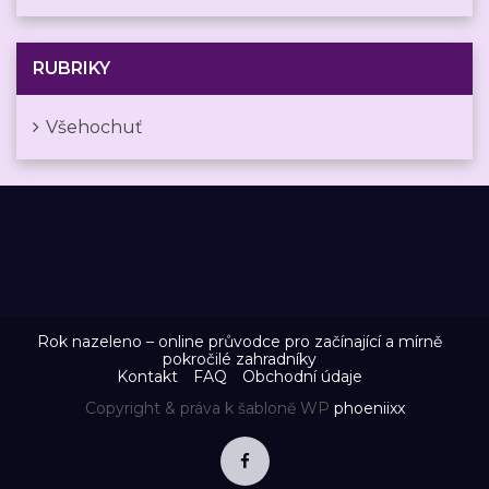
RUBRIKY
Všehochuť
Rok nazeleno – online průvodce pro začínající a mírně
pokročilé zahradníky
Kontakt
FAQ
Obchodní údaje
Copyright & práva k šabloně WP
phoeniixx