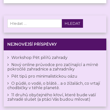
Vyhledávání
NEJNOVĚJŠÍ PŘÍSPĚVKY
Workshop Pět pilířů zahrady
Nový online průvodce pro začínající a mírně
pokročilé zahradnice a zahradníky
Pět tipů pro minimalistickou oázu
O půdě, o vodě, o blátě… a o žížalách, co vrtají
chodbičky v téhle planetě.
11 druhů obyčejného křoví, které bude vaší
zahradě slušet (a ptáci Vás budou milovat)