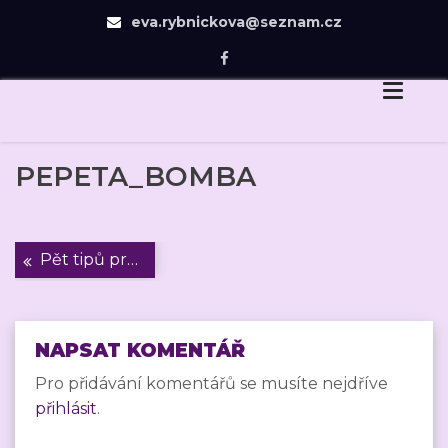
eva.rybnickova@seznam.cz
Eva Rybníčková
Skip
Dovedu Vás v návrhu zahrady jen tam, odkud už
to
budete chtít dojít sami.
content
PEPETA_BOMBA
Navigace
Pět tipů pro minimalistickou oázu
pro
příspěvek
NAPSAT KOMENTÁŘ
Pro přidávání komentářů se musíte nejdříve
přihlásit
.