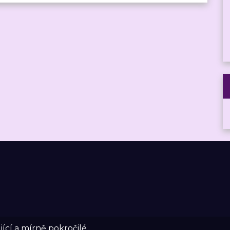
ící a mírně pokročilé