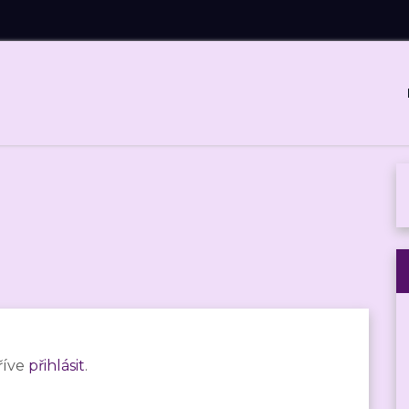
říve
přihlásit
.