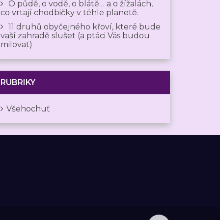
O půdě, o vodě, o blátě… a o žížalách,
co vrtají chodbičky v téhle planetě.
11 druhů obyčejného křoví, které bude
vaší zahradě slušet (a ptáci Vás budou
milovat)
RUBRIKY
Všehochuť