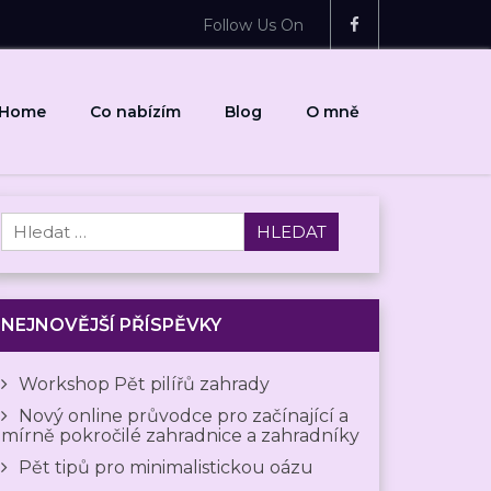
Follow Us On
Home
Co nabízím
Blog
O mně
Vyhledávání
NEJNOVĚJŠÍ PŘÍSPĚVKY
Workshop Pět pilířů zahrady
Nový online průvodce pro začínající a
mírně pokročilé zahradnice a zahradníky
Pět tipů pro minimalistickou oázu