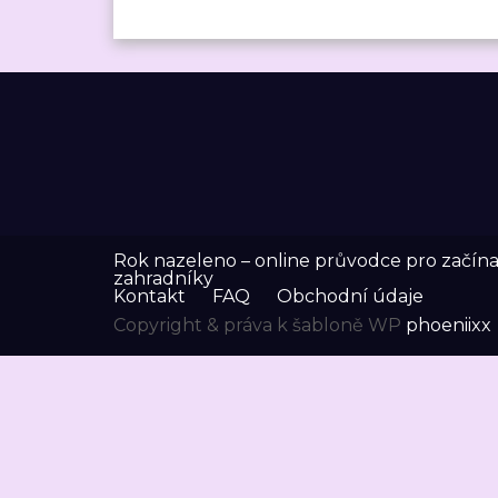
Rok nazeleno – online průvodce pro začínaj
zahradníky
Kontakt
FAQ
Obchodní údaje
Copyright & práva k šabloně WP
phoeniixx