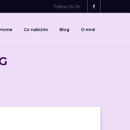
Follow Us On
Home
Co nabízím
Blog
O mně
G