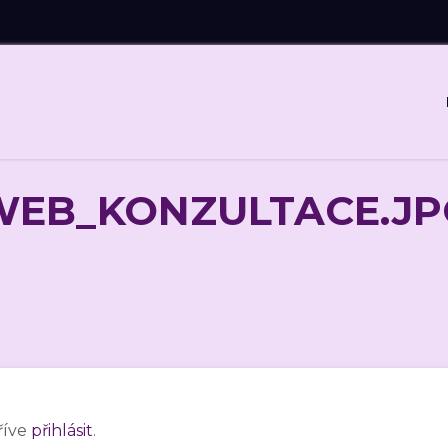
WEB_KONZULTACE.JP
říve
přihlásit
.