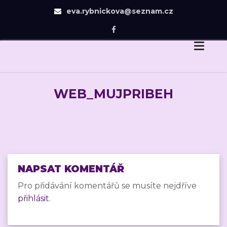
eva.rybnickova@seznam.cz
Eva Rybníčková
Skip
Dovedu Vás v návrhu zahrady jen tam, odkud už
to
budete chtít dojít sami.
content
WEB_MUJPRIBEH
NAPSAT KOMENTÁŘ
Pro přidávání komentářů se musíte nejdříve
přihlásit
.