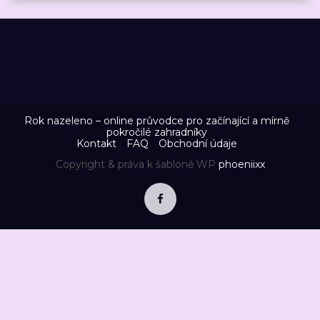
Rok nazeleno – online průvodce pro začínající a mírně
pokročilé zahradníky
Kontakt
FAQ
Obchodní údaje
Copyright & práva k šabloně WP
phoeniixx