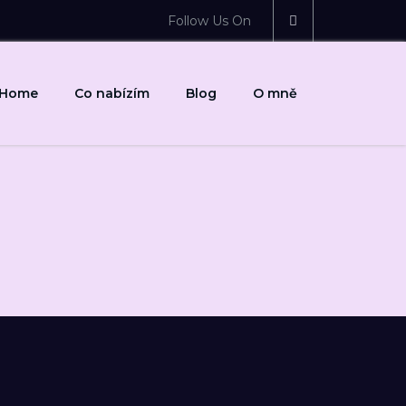
Follow Us On
Home
Co nabízím
Blog
O mně