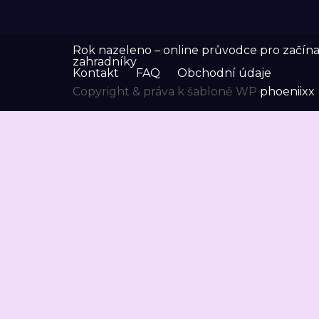
Rok nazeleno – online průvodce pro začínaj
zahradníky
Kontakt
FAQ
Obchodní údaje
Copyright & práva k šabloně WP
phoeniixx