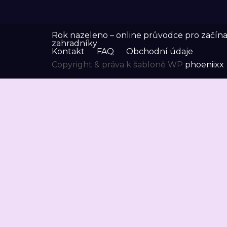
Rok nazeleno – online průvodce pro začínaj
zahradníky
Kontakt
FAQ
Obchodní údaje
Copyright & práva k šabloně WP
phoeniixx