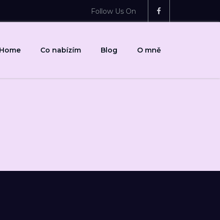
Follow Us On
Home
Co nabízím
Blog
O mně