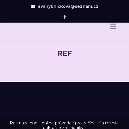
eva.rybnickova@seznam.cz
Eva Rybníčková
Skip
Dovedu Vás v návrhu zahrady jen tam, odkud už
to
budete chtít dojít sami.
content
REF
Rok nazeleno – online průvodce pro začínající a mírně
pokročilé zahradníky