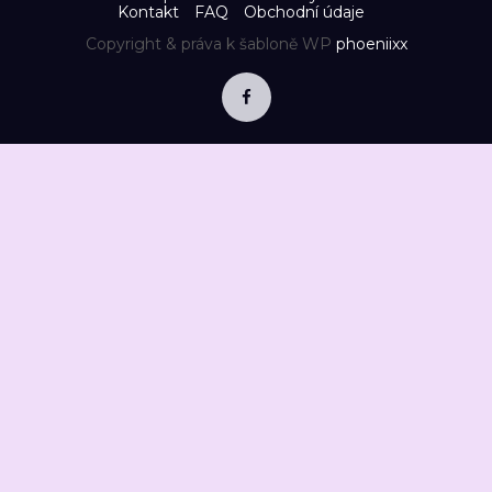
Kontakt
FAQ
Obchodní údaje
Copyright & práva k šabloně WP
phoeniixx