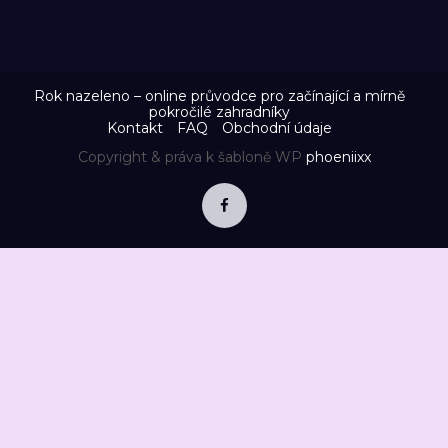
Rok nazeleno – online průvodce pro začínající a mírně
pokročilé zahradníky
Kontakt
FAQ
Obchodní údaje
Copyright & práva k šabloně WP
phoeniixx