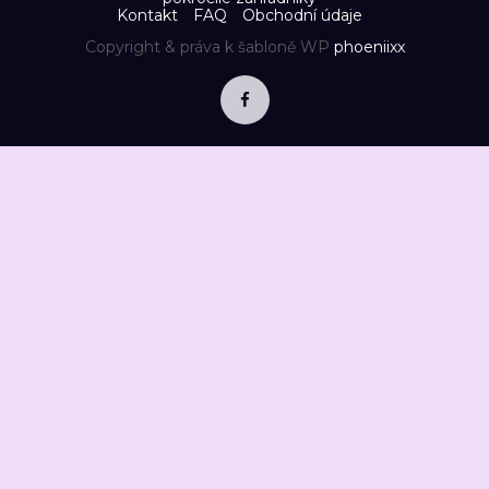
Kontakt
FAQ
Obchodní údaje
Copyright & práva k šabloně WP
phoeniixx